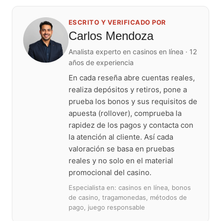
ESCRITO Y VERIFICADO POR
Carlos Mendoza
Analista experto en casinos en línea · 12
años de experiencia
En cada reseña abre cuentas reales,
realiza depósitos y retiros, pone a
prueba los bonos y sus requisitos de
apuesta (rollover), comprueba la
rapidez de los pagos y contacta con
la atención al cliente. Así cada
valoración se basa en pruebas
reales y no solo en el material
promocional del casino.
Especialista en: casinos en línea, bonos
de casino, tragamonedas, métodos de
pago, juego responsable