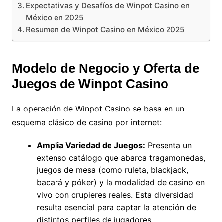
Expectativas y Desafíos de Winpot Casino en
México en 2025
Resumen de Winpot Casino en México 2025
Modelo de Negocio y Oferta de
Juegos de Winpot Casino
La operación de Winpot Casino se basa en un
esquema clásico de casino por internet:
Amplia Variedad de Juegos:
Presenta un
extenso catálogo que abarca tragamonedas,
juegos de mesa (como ruleta, blackjack,
bacará y póker) y la modalidad de casino en
vivo con crupieres reales. Esta diversidad
resulta esencial para captar la atención de
distintos perfiles de jugadores.