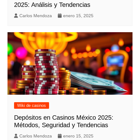
2025: Análisis y Tendencias
Carlos Mendoza
enero 15, 2025
Wiki de casinos
Depósitos en Casinos México 2025:
Métodos, Seguridad y Tendencias
Carlos Mendoza
enero 15, 2025