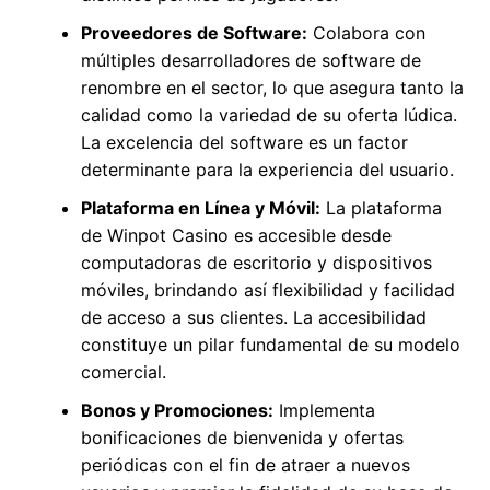
Proveedores de Software:
Colabora con
múltiples desarrolladores de software de
renombre en el sector, lo que asegura tanto la
calidad como la variedad de su oferta lúdica.
La excelencia del software es un factor
determinante para la experiencia del usuario.
Plataforma en Línea y Móvil:
La plataforma
de Winpot Casino es accesible desde
computadoras de escritorio y dispositivos
móviles, brindando así flexibilidad y facilidad
de acceso a sus clientes. La accesibilidad
constituye un pilar fundamental de su modelo
comercial.
Bonos y Promociones:
Implementa
bonificaciones de bienvenida y ofertas
periódicas con el fin de atraer a nuevos