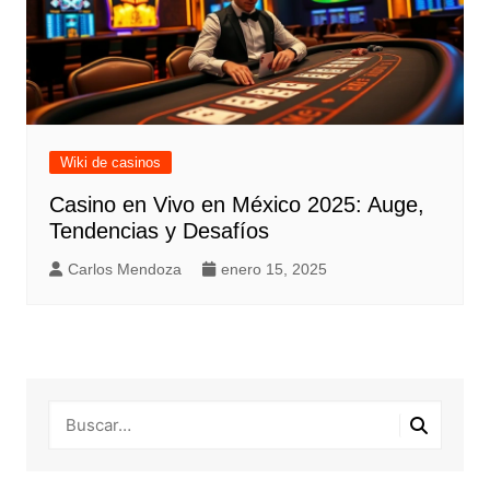
Wiki de casinos
Casino en Vivo en México 2025: Auge,
Tendencias y Desafíos
Carlos Mendoza
enero 15, 2025