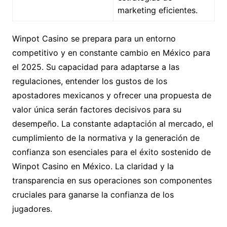
marketing eficientes.
Winpot Casino se prepara para un entorno
competitivo y en constante cambio en México para
el 2025. Su capacidad para adaptarse a las
regulaciones, entender los gustos de los
apostadores mexicanos y ofrecer una propuesta de
valor única serán factores decisivos para su
desempeño. La constante adaptación al mercado, el
cumplimiento de la normativa y la generación de
confianza son esenciales para el éxito sostenido de
Winpot Casino en México. La claridad y la
transparencia en sus operaciones son componentes
cruciales para ganarse la confianza de los
jugadores.