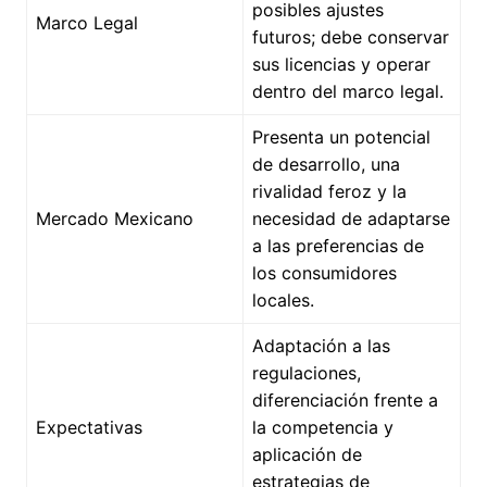
posibles ajustes
Marco Legal
futuros; debe conservar
sus licencias y operar
dentro del marco legal.
Presenta un potencial
de desarrollo, una
rivalidad feroz y la
Mercado Mexicano
necesidad de adaptarse
a las preferencias de
los consumidores
locales.
Adaptación a las
regulaciones,
diferenciación frente a
Expectativas
la competencia y
aplicación de
estrategias de