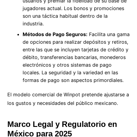
usuarios y premiar la fidelidad de su base de
jugadores actual. Los bonos y promociones
son una táctica habitual dentro de la
industria.
Métodos de Pago Seguros:
Facilita una gama
de opciones para realizar depósitos y retiros,
entre las que se incluyen tarjetas de crédito y
débito, transferencias bancarias, monederos
electrónicos y otros sistemas de pago
locales. La seguridad y la variedad en las
formas de pago son aspectos primordiales.
El modelo comercial de Winpot pretende ajustarse a
los gustos y necesidades del público mexicano.
Marco Legal y Regulatorio en
México para 2025