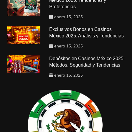
México 2025: Tendencias y
Preferencias
enero 15, 2025
Exclusivos Bonos en Casinos
México 2025: Análisis y Tendencias
enero 15, 2025
Depósitos en Casinos México 2025:
Métodos, Seguridad y Tendencias
enero 15, 2025