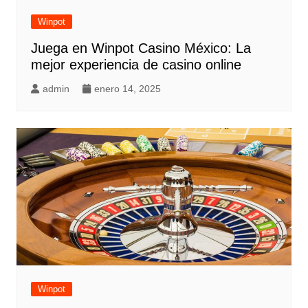
Winpot
Juega en Winpot Casino México: La
mejor experiencia de casino online
admin
enero 14, 2025
Winpot