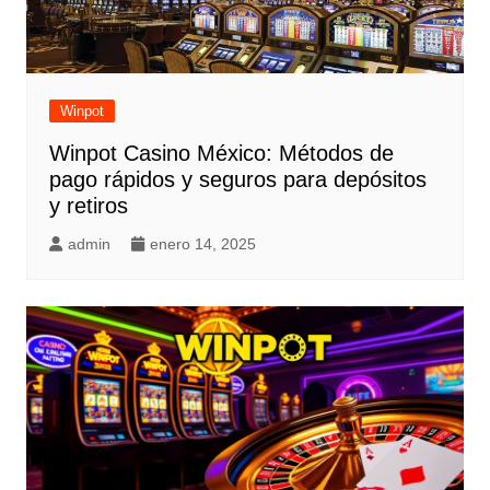
Winpot
Winpot Casino México: Métodos de
pago rápidos y seguros para depósitos
y retiros
admin
enero 14, 2025