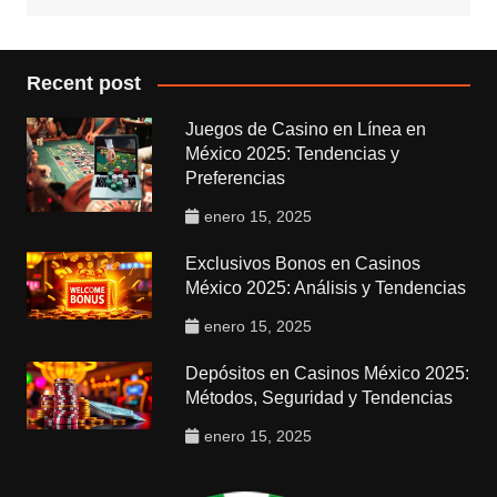
Recent post
Juegos de Casino en Línea en
México 2025: Tendencias y
Preferencias
enero 15, 2025
Exclusivos Bonos en Casinos
México 2025: Análisis y Tendencias
enero 15, 2025
Depósitos en Casinos México 2025:
Métodos, Seguridad y Tendencias
enero 15, 2025