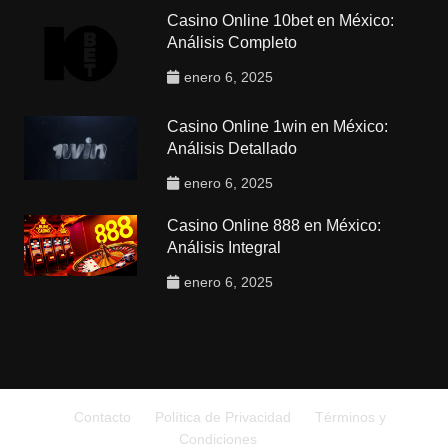
Casino Online 10bet en México:
Análisis Completo
enero 6, 2025
Casino Online 1win en México:
Análisis Detallado
enero 6, 2025
Casino Online 888 en México:
Análisis Integral
enero 6, 2025
Contacto
Política de Privacidad
Términos y
Condiciones