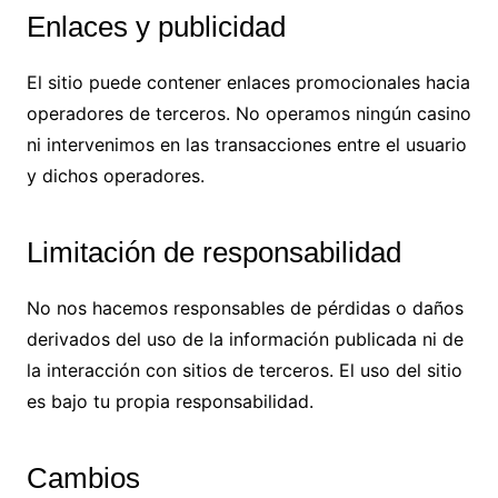
Enlaces y publicidad
El sitio puede contener enlaces promocionales hacia
operadores de terceros. No operamos ningún casino
ni intervenimos en las transacciones entre el usuario
y dichos operadores.
Limitación de responsabilidad
No nos hacemos responsables de pérdidas o daños
derivados del uso de la información publicada ni de
la interacción con sitios de terceros. El uso del sitio
es bajo tu propia responsabilidad.
Cambios