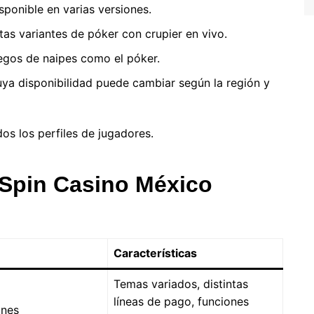
sponible en varias versiones.
as variantes de póker con crupier en vivo.
egos de naipes como el póker.
ya disponibilidad puede cambiar según la región y
dos los perfiles de jugadores.
 Spin Casino México
Características
Temas variados, distintas
líneas de pago, funciones
ones