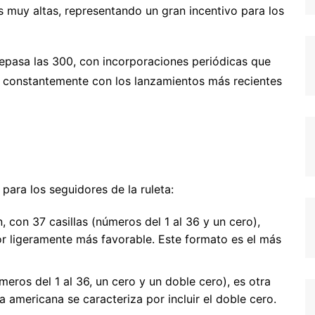
 muy altas, representando un gran incentivo para los
pasa las 300, con incorporaciones periódicas que
 constantemente con los lanzamientos más recientes
para los seguidores de la ruleta:
con 37 casillas (números del 1 al 36 y un cero),
or ligeramente más favorable. Este formato es el más
eros del 1 al 36, un cero y un doble cero), es otra
eta americana se caracteriza por incluir el doble cero.