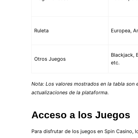
Ruleta
Europea, Am
Blackjack, 
Otros Juegos
etc.
Nota: Los valores mostrados en la tabla son
actualizaciones de la plataforma.
Acceso a los Juegos
Para disfrutar de los juegos en Spin Casino, l