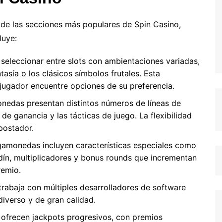
de las secciones más populares de Spin Casino,
luye:
seleccionar entre slots con ambientaciones variadas,
sía o los clásicos símbolos frutales. Esta
jugador encuentre opciones de su preferencia.
nedas presentan distintos números de líneas de
 de ganancia y las tácticas de juego. La flexibilidad
postador.
amonedas incluyen características especiales como
dín, multiplicadores y bonus rounds que incrementan
remio.
rabaja con múltiples desarrolladores de software
iverso y de gran calidad.
 ofrecen jackpots progresivos, con premios