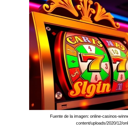
Fuente de la imagen: online-casinos-winn
content/uploads/2020/12/on