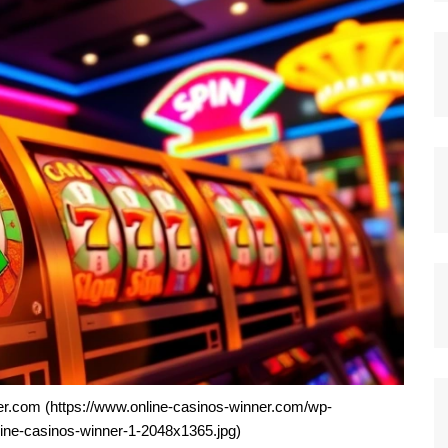
er.com (https://www.online-casinos-winner.com/wp-
line-casinos-winner-1-2048x1365.jpg)