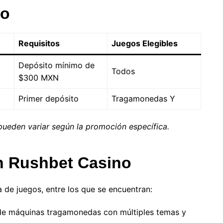
co
)
Requisitos
Juegos Elegibles
Depósito mínimo de
Todos
$300 MXN
Primer depósito
Tragamonedas Y
 pueden variar según la promoción específica.
n Rushbet Casino
de juegos, entre los que se encuentran:
de máquinas tragamonedas con múltiples temas y