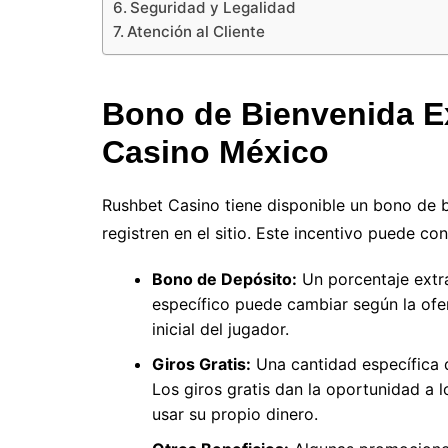
Seguridad y Legalidad
Atención al Cliente
Bono de Bienvenida E
Casino México
Rushbet Casino tiene disponible un bono de b
registren en el sitio. Este incentivo puede con
Bono de Depósito:
Un porcentaje extra
específico puede cambiar según la ofe
inicial del jugador.
Giros Gratis:
Una cantidad específica d
Los giros gratis dan la oportunidad a 
usar su propio dinero.