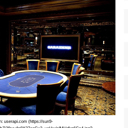
: userapi.com (https://sun9-