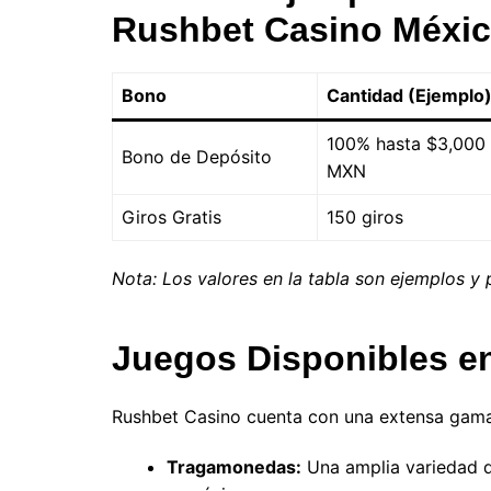
Rushbet Casino Méxi
Bono
Cantidad (Ejemplo
100% hasta $3,000
Bono de Depósito
MXN
Giros Gratis
150 giros
Nota: Los valores en la tabla son ejemplos y
Juegos Disponibles e
Rushbet Casino cuenta con una extensa gama 
Tragamonedas:
Una amplia variedad 