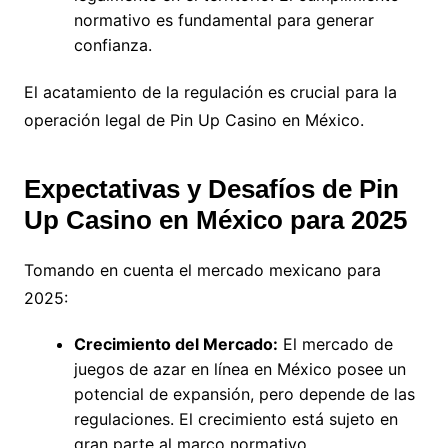
normativo es fundamental para generar
confianza.
El acatamiento de la regulación es crucial para la
operación legal de Pin Up Casino en México.
Expectativas y Desafíos de Pin
Up Casino en México para 2025
Tomando en cuenta el mercado mexicano para
2025:
Crecimiento del Mercado:
El mercado de
juegos de azar en línea en México posee un
potencial de expansión, pero depende de las
regulaciones. El crecimiento está sujeto en
gran parte al marco normativo.