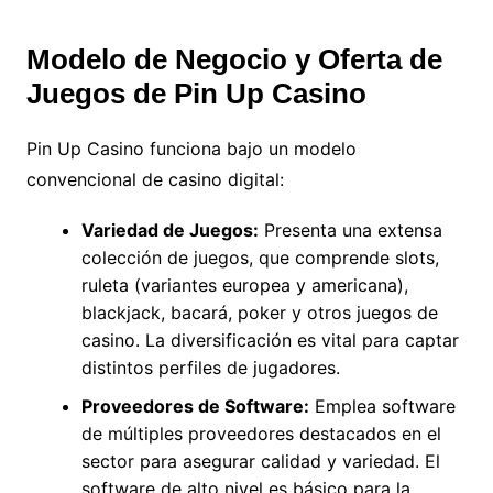
Modelo de Negocio y Oferta de
Juegos de Pin Up Casino
Pin Up Casino funciona bajo un modelo
convencional de casino digital:
Variedad de Juegos:
Presenta una extensa
colección de juegos, que comprende slots,
ruleta (variantes europea y americana),
blackjack, bacará, poker y otros juegos de
casino. La diversificación es vital para captar
distintos perfiles de jugadores.
Proveedores de Software:
Emplea software
de múltiples proveedores destacados en el
sector para asegurar calidad y variedad. El
software de alto nivel es básico para la