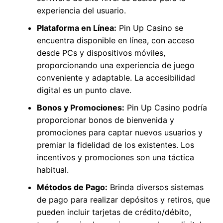
experiencia del usuario.
Plataforma en Línea:
Pin Up Casino se
encuentra disponible en línea, con acceso
desde PCs y dispositivos móviles,
proporcionando una experiencia de juego
conveniente y adaptable. La accesibilidad
digital es un punto clave.
Bonos y Promociones:
Pin Up Casino podría
proporcionar bonos de bienvenida y
promociones para captar nuevos usuarios y
premiar la fidelidad de los existentes. Los
incentivos y promociones son una táctica
habitual.
Métodos de Pago:
Brinda diversos sistemas
de pago para realizar depósitos y retiros, que
pueden incluir tarjetas de crédito/débito,