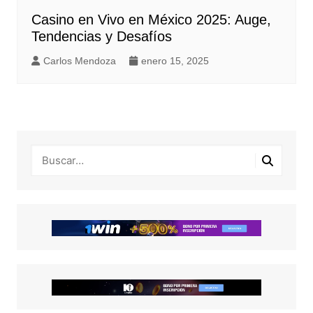
Casino en Vivo en México 2025: Auge,
Tendencias y Desafíos
Carlos Mendoza
enero 15, 2025