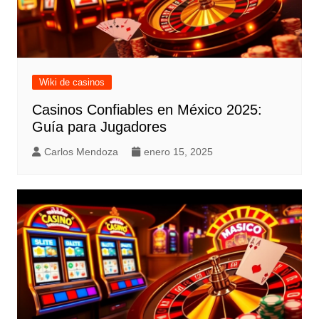
Wiki de casinos
Casinos Confiables en México 2025:
Guía para Jugadores
Carlos Mendoza
enero 15, 2025