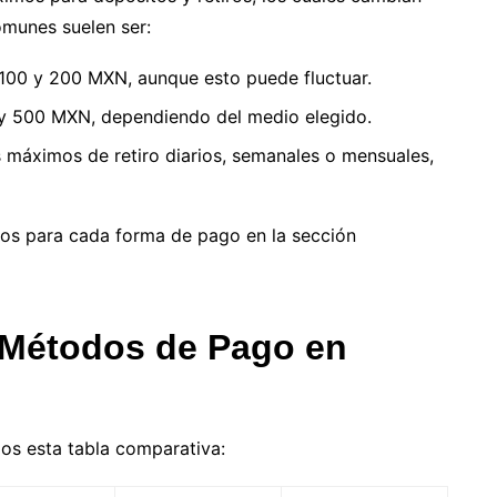
munes suelen ser:
00 y 200 MXN, aunque esto puede fluctuar.
y 500 MXN, dependiendo del medio elegido.
 máximos de retiro diarios, semanales o mensuales,
icos para cada forma de pago en la sección
 Métodos de Pago en
mos esta tabla comparativa: