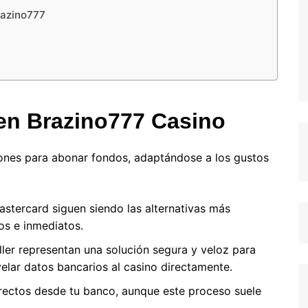
razino777
en Brazino777 Casino
ones para abonar fondos, adaptándose a los gustos
stercard siguen siendo las alternativas más
os e inmediatos.
eller representan una solución segura y veloz para
velar datos bancarios al casino directamente.
rectos desde tu banco, aunque este proceso suele