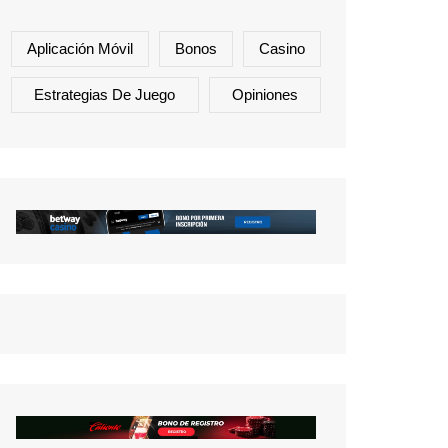
Aplicación Móvil
Bonos
Casino
Estrategias De Juego
Opiniones