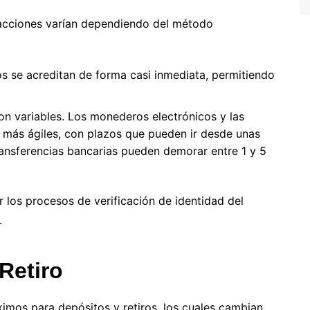
racciones varían dependiendo del método
os se acreditan de forma casi inmediata, permitiendo
on variables. Los monederos electrónicos y las
 más ágiles, con plazos que pueden ir desde unas
transferencias bancarias pueden demorar entre 1 y 5
 los procesos de verificación de identidad del
.
Retiro
imos para depósitos y retiros, los cuales cambian