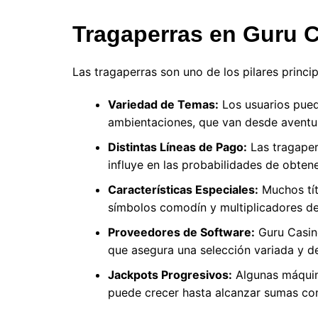
Tragaperras en Guru 
Las tragaperras son uno de los pilares princi
Variedad de Temas:
Los usuarios pued
ambientaciones, que van desde aventura
Distintas Líneas de Pago:
Las tragaper
influye en las probabilidades de obten
Características Especiales:
Muchos tít
símbolos comodín y multiplicadores de
Proveedores de Software:
Guru Casino
que asegura una selección variada y d
Jackpots Progresivos:
Algunas máquin
puede crecer hasta alcanzar sumas con