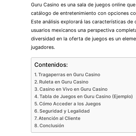
Guru Casino es una sala de juegos online qu
catálogo de entretenimiento con opciones com
Este análisis explorará las características de
usuarios mexicanos una perspectiva completa
diversidad en la oferta de juegos es un eleme
jugadores.
Contenidos:
Tragaperras en Guru Casino
Ruleta en Guru Casino
Casino en Vivo en Guru Casino
Tabla de Juegos en Guru Casino (Ejemplo)
Cómo Acceder a los Juegos
Seguridad y Legalidad
Atención al Cliente
Conclusión