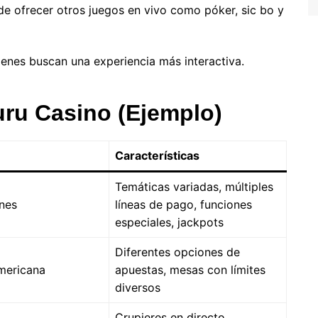
e ofrecer otros juegos en vivo como póker, sic bo y
ienes buscan una experiencia más interactiva.
ru Casino (Ejemplo)
Características
Temáticas variadas, múltiples
nes
líneas de pago, funciones
especiales, jackpots
Diferentes opciones de
mericana
apuestas, mesas con límites
diversos
Crupieres en directo,