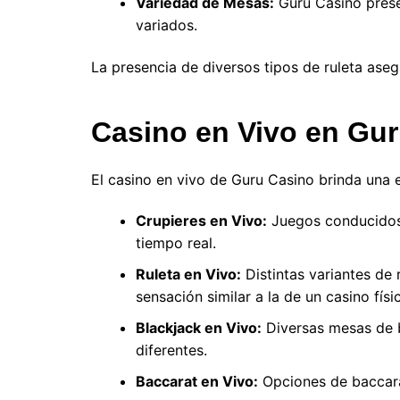
Variedad de Mesas:
Guru Casino prese
variados.
La presencia de diversos tipos de ruleta aseg
Casino en Vivo en Gu
El casino en vivo de Guru Casino brinda una 
Crupieres en Vivo:
Juegos conducidos 
tiempo real.
Ruleta en Vivo:
Distintas variantes de 
sensación similar a la de un casino físi
Blackjack en Vivo:
Diversas mesas de b
diferentes.
Baccarat en Vivo:
Opciones de baccarat