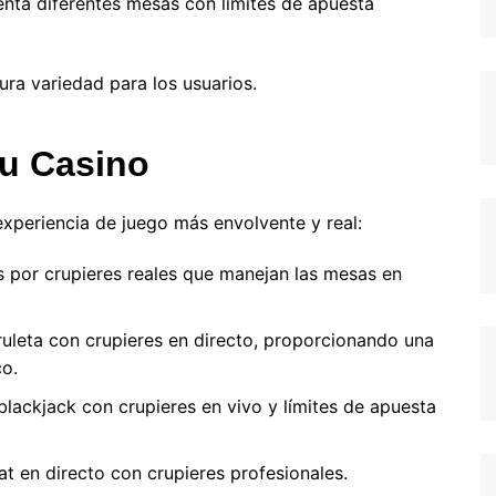
nta diferentes mesas con límites de apuesta
ura variedad para los usuarios.
ru Casino
experiencia de juego más envolvente y real:
por crupieres reales que manejan las mesas en
ruleta con crupieres en directo, proporcionando una
co.
lackjack con crupieres en vivo y límites de apuesta
 en directo con crupieres profesionales.