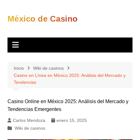
Saltar
al
México de Casino
contenido
Inicio
Wiki de casinos
Casino en Línea en México 2025: Análisis del Mercado y
Tendencias
Casino Online en México 2025: Análisis del Mercado y
Tendencias Emergentes
Carlos Mendoza
enero 15, 2025
Wiki de casinos