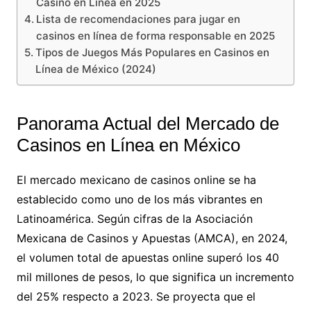
Casino en Línea en 2025
Lista de recomendaciones para jugar en
casinos en línea de forma responsable en 2025
Tipos de Juegos Más Populares en Casinos en
Línea de México (2024)
Panorama Actual del Mercado de
Casinos en Línea en México
El mercado mexicano de casinos online se ha
establecido como uno de los más vibrantes en
Latinoamérica. Según cifras de la Asociación
Mexicana de Casinos y Apuestas (AMCA), en 2024,
el volumen total de apuestas online superó los 40
mil millones de pesos, lo que significa un incremento
del 25% respecto a 2023. Se proyecta que el