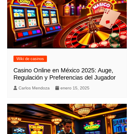
Wiki de casinos
Casino Online en México 2025: Auge,
Regulación y Preferencias del Jugador
Carlos Mendoza
enero 15, 2025