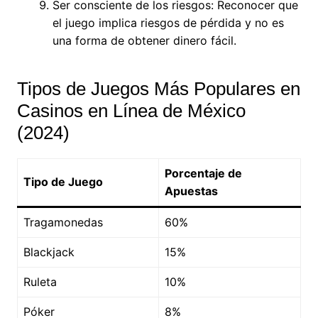
Ser consciente de los riesgos: Reconocer que
el juego implica riesgos de pérdida y no es
una forma de obtener dinero fácil.
Tipos de Juegos Más Populares en
Casinos en Línea de México
(2024)
Porcentaje de
Tipo de Juego
Apuestas
Tragamonedas
60%
Blackjack
15%
Ruleta
10%
Póker
8%