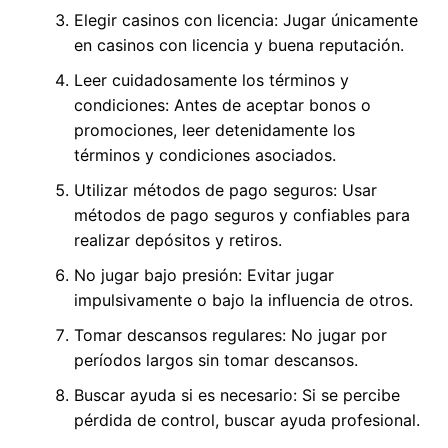
Elegir casinos con licencia: Jugar únicamente
en casinos con licencia y buena reputación.
Leer cuidadosamente los términos y
condiciones: Antes de aceptar bonos o
promociones, leer detenidamente los
términos y condiciones asociados.
Utilizar métodos de pago seguros: Usar
métodos de pago seguros y confiables para
realizar depósitos y retiros.
No jugar bajo presión: Evitar jugar
impulsivamente o bajo la influencia de otros.
Tomar descansos regulares: No jugar por
períodos largos sin tomar descansos.
Buscar ayuda si es necesario: Si se percibe
pérdida de control, buscar ayuda profesional.