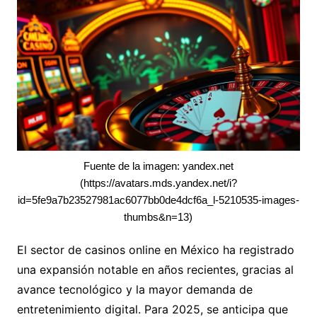
Fuente de la imagen: yandex.net
(https://avatars.mds.yandex.net/i?
id=5fe9a7b23527981ac6077bb0de4dcf6a_l-5210535-images-
thumbs&n=13)
El sector de casinos online en México ha registrado
una expansión notable en años recientes, gracias al
avance tecnológico y la mayor demanda de
entretenimiento digital. Para 2025, se anticipa que