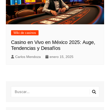
Wiki de casinos
Casino en Vivo en México 2025: Auge,
Tendencias y Desafíos
Carlos Mendoza
enero 15, 2025